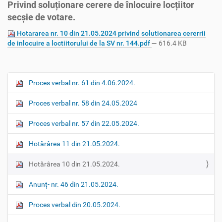
Privind soluționare cerere de înlocuire locțiitor
secșie de votare.
Hotararea nr. 10 din 21.05.2024 privind solutionarea cererrii
de inlocuire a loctiitorului de la SV nr. 144.pdf
— 616.4 KB
Proces verbal nr. 61 din 4.06.2024.
N
a
Proces verbal nr. 58 din 24.05.2024
v
i
Proces verbal nr. 57 din 22.05.2024.
g
Hotărârea 11 din 21.05.2024.
a
t
Hotărârea 10 din 21.05.2024.
i
o
Anunț- nr. 46 din 21.05.2024.
n
Proces verbal din 20.05.2024.