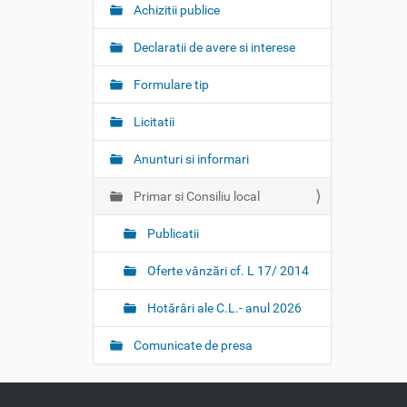
t
Achizitii publice
i
o
Declaratii de avere si interese
n
Formulare tip
Licitatii
Anunturi si informari
Primar si Consiliu local
Publicatii
Oferte vânzări cf. L 17/ 2014
Hotărâri ale C.L.- anul 2026
Comunicate de presa