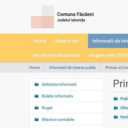
Home
Despre noi
Informatii de int
Monitorul oficial local
Alegeri iunie 2024
Y
Home
Informatii de interes public
Primar si Con
o
u
Pri
a
Solicitare informatii
N
r
a
e
Buletin informativ
Publ
v
h
i
e
Buget
Ofer
r
g
Hotă
e
Bilanturi contabile
a
: