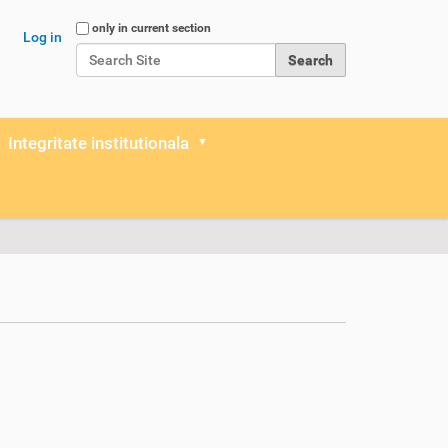
Search Site
only in current section
Log in
Advanced Search…
Integritate institutionala