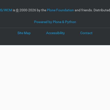
CMS/WCM
is
©
2000-2026 by the
Plone Foundation
and friends. Distribute
Powered by Plone & Python
Site Map
Accessibility
Contact