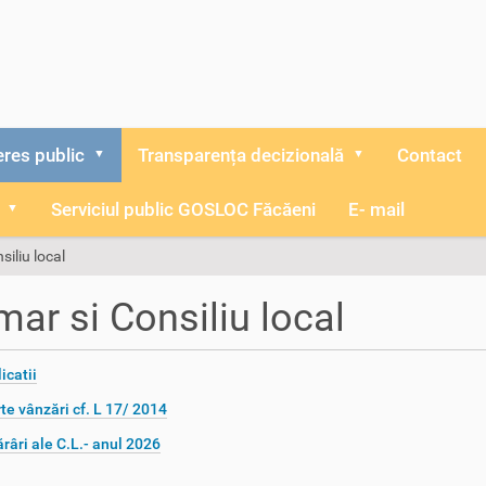
eres public
Transparența decizională
Contact
Serviciul public GOSLOC Făcăeni
E- mail
siliu local
mar si Consiliu local
icatii
te vânzări cf. L 17/ 2014
râri ale C.L.- anul 2026