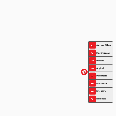
Contrast Ridicat
Mod intunecat
A+
Mareste
Aa
Original
A-
Micsoreaza
Linie marker
Linie citire
Reseteaza