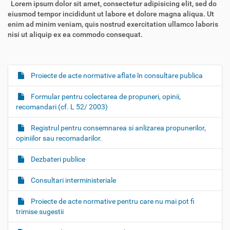
Lorem ipsum dolor sit amet, consectetur adipisicing elit, sed do
eiusmod tempor incididunt ut labore et dolore magna aliqua. Ut
enim ad minim veniam, quis nostrud exercitation ullamco laboris
nisi ut aliquip ex ea commodo consequat.
Proiecte de acte normative aflate în consultare publica
N
a
Formular pentru colectarea de propuneri, opinii,
v
recomandari (cf. L 52/ 2003)
i
g
Registrul pentru consemnarea si anlizarea propunerilor,
opiniilor sau recomadarilor.
a
t
Dezbateri publice
i
o
Consultari interministeriale
n
Proiecte de acte normative pentru care nu mai pot fi
trimise sugestii