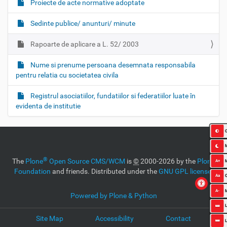
Proiecte de acte normative adoptate
Sedinte publice/ anunturi/ minute
Rapoarte de aplicare a L. 52/ 2003
Nume si prenume persoana desemnata responsabila
pentru relatia cu societatea civila
Registrul asociatiilor, fundatiilor si federatiilor luate în
evidenta de institutie
C
®
The
Plone
Open Source CMS/WCM
is
©
2000-2026 by the
Plone
A+
Foundation
and friends. Distributed under the
GNU GPL license
.
Aa
O
A-
Powered by Plone & Python
L
Site Map
Accessibility
Contact
L