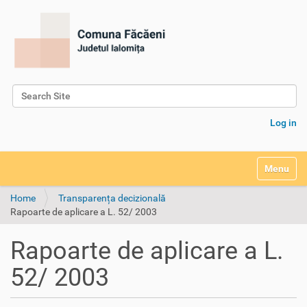
Search Site
Advanced Search…
Log in
Toggle na
Home
Transparența decizională
Rapoarte de aplicare a L. 52/ 2003
Rapoarte de aplicare a L.
52/ 2003